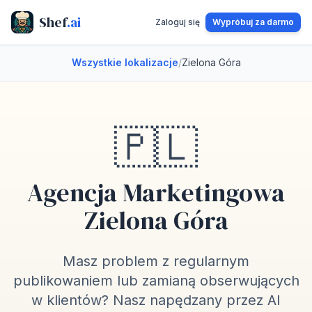
Shef
.ai
Zaloguj się
Wypróbuj za darmo
Wszystkie lokalizacje
/
Zielona Góra
🇵🇱
Agencja Marketingowa
Zielona Góra
Masz problem z regularnym
publikowaniem lub zamianą obserwujących
w klientów? Nasz napędzany przez AI