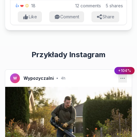
18
12
comments
5
shares
👍
❤️
😊
Like
Comment
Share
Przykłady Instagram
+104%
Wypozyczalni
W
•
4h