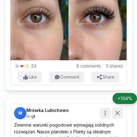
24
8
comments
3
shares
👍
❤️
😊
Like
Comment
Share
+104%
Mrówka Lubichowo
M
5h
·
Zmienne warunki pogodowe wymagają solidnych
rozwiązań. Nasze plandeki z Planty są idealnym